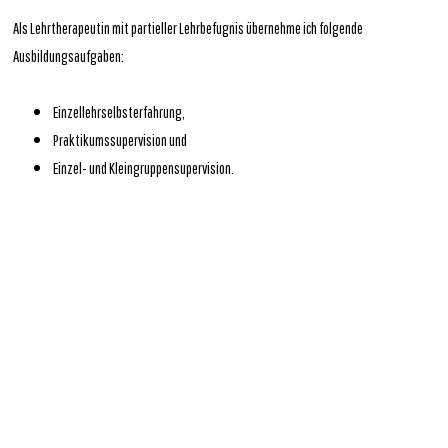
Als Lehrtherapeutin mit partieller Lehrbefugnis übernehme ich folgende
Ausbildungsaufgaben:
Einzellehrselbsterfahrung,
Praktikumssupervision und
Einzel- und Kleingruppensupervision.