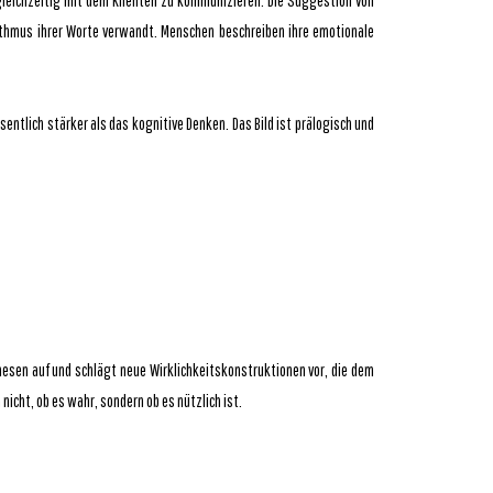
leichzeitig mit dem Klienten zu kommunizieren. Die Suggestion von
hythmus ihrer Worte verwandt. Menschen beschreiben ihre emotionale
entlich stärker als das kognitive Denken. Das Bild ist prälogisch und
hesen auf und schlägt neue Wirklichkeitskonstruktionen vor, die dem
icht, ob es wahr, sondern ob es nützlich ist.