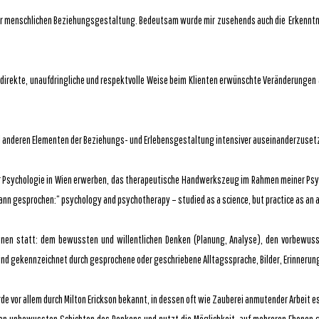
der menschlichen Beziehungsgestaltung. Bedeutsam wurde mir zusehends auch die Erkenntnis
ndirekte, unaufdringliche und respektvolle Weise beim Klienten erwünschte Veränderungen a
nd anderen Elementen der Beziehungs- und Erlebensgestaltung intensiver auseinanderzuset
r Psychologie in Wien erwerben, das therapeutische Handwerkszeug im Rahmen meiner Psy
n gesprochen:“ psychology and psychotherapy – studied as a science, but practice as an a
benen statt: dem bewussten und willentlichen Denken (Planung, Analyse), den vorbewus
nd gekennzeichnet durch gesprochene oder geschriebene Alltagssprache, Bilder, Erinnerun
 vor allem durch Milton Erickson bekannt, in dessen oft wie Zauberei anmutender Arbeit es