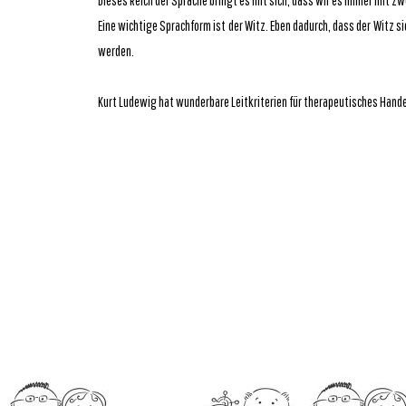
Dieses Reich der Sprache bringt es mit sich, dass wir es immer mit z
Eine wichtige Sprachform ist der Witz. Eben dadurch, dass der Witz
werden.
Kurt Ludewig hat wunderbare Leitkriterien für therapeutisches Hande