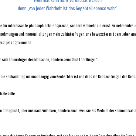
denn „von jeder Wahrheit ist das Gegenteil ebenso wahr“.
lde für interessante philosophische Gespräche, sondern vielmehr ein ernst zu nehmendes
ahrnehmungen und inneren Haltungen mehr zu hinterfragen, uns bewusster mit dem Leben au
t erst jetzt gekommen.
 an sich beunruhigen den Menschen, sondern seine Sicht der Dinge.“
ss die Beobachtung nie unabhängig vom Beobachter ist und dass die Beobachtungen des Beo
rale Rolle.
eben ermöglicht, über uns nachzudenken, sondern auch, weil sie als Medium der Kommunika