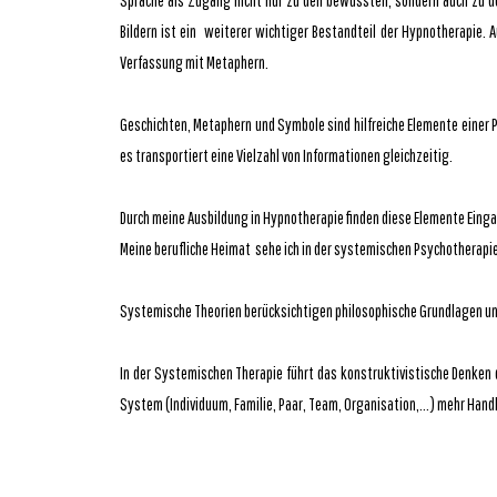
Sprache als Zugang nicht nur zu den bewussten, sondern auch zu d
Bildern ist ein weiterer wichtiger Bestandteil der Hypnotherapie.
Verfassung mit Metaphern.
Geschichten, Metaphern und Symbole sind hilfreiche Elemente einer Ps
es transportiert eine Vielzahl von Informationen gleichzeitig.
Durch meine Ausbildung in Hypnotherapie finden diese Elemente Eing
Meine berufliche Heimat sehe ich in der systemischen Psychotherapie
Systemische Theorien berücksichtigen philosophische Grundlagen un
In der Systemischen Therapie führt das konstruktivistische Denken 
System (Individuum, Familie, Paar, Team, Organisation,...) mehr Hand