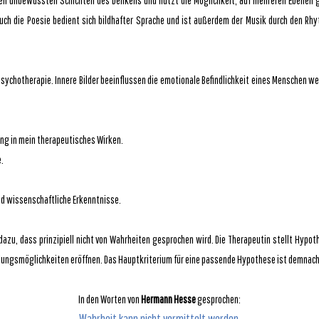
en unbewussten Schichten des Denkens und nutzt die Möglichkeit, auf mehreren Ebenen g
 Auch die Poesie bedient sich bildhafter Sprache und ist außerdem der Musik durch den R
ychotherapie. Innere Bilder beeinflussen die emotionale Befindlichkeit eines Menschen wes
ang in mein therapeutisches Wirken.
.
d wissenschaftliche Erkenntnisse.
dazu, dass prinzipiell nicht von Wahrheiten gesprochen wird. Die Therapeutin stellt Hypot
lungsmöglichkeiten eröffnen. Das Hauptkriterium für eine passende Hypothese ist demnach n
In den Worten von
Hermann Hesse
gesprochen:
Wahrheit kann nicht vermittelt werden,