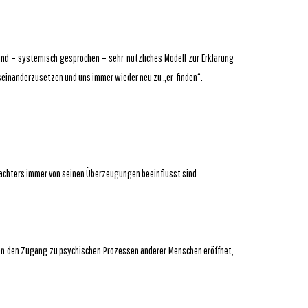
 und – systemisch gesprochen – sehr nützliches Modell zur Erklärung
seinanderzusetzen und uns immer wieder neu zu „er-finden“.
bachters immer von seinen Überzeugungen beeinflusst sind.
tion den Zugang zu psychischen Prozessen anderer Menschen eröffnet,