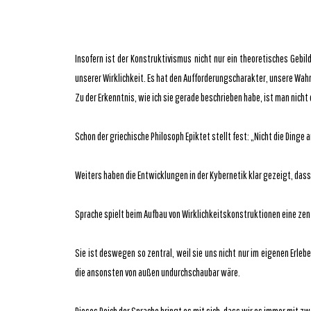
Insofern ist der Konstruktivismus nicht nur ein theoretisches Gebi
unserer Wirklichkeit. Es hat den Aufforderungscharakter, unsere W
Zu der Erkenntnis, wie ich sie gerade beschrieben habe, ist man nich
Schon der griechische Philosoph Epiktet stellt fest: „Nicht die Dinge
Weiters haben die Entwicklungen in der Kybernetik klar gezeigt, da
Sprache spielt beim Aufbau von Wirklichkeitskonstruktionen eine zent
Sie ist deswegen so zentral, weil sie uns nicht nur im eigenen Erl
die ansonsten von außen undurchschaubar wäre.