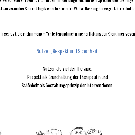
wei verschiedenen Ebenen zu tun haben, mit den Dingen und mit dem Sprechen über die Dinge.
 sich souverän über Sinn und Logik einer bestimmten Weltauffassung hinwegsetzt, erschütte
ln geprägt, die mich in meinem Tun leiten und mich in meiner Haltung den KlientInnen gegen
Nutzen, Respekt und Schönheit.
Nutzen als Ziel der Therapie,
Respekt als Grundhaltung der Therapeutin und
Schönheit als Gestaltungsprinzip der Interventionen.