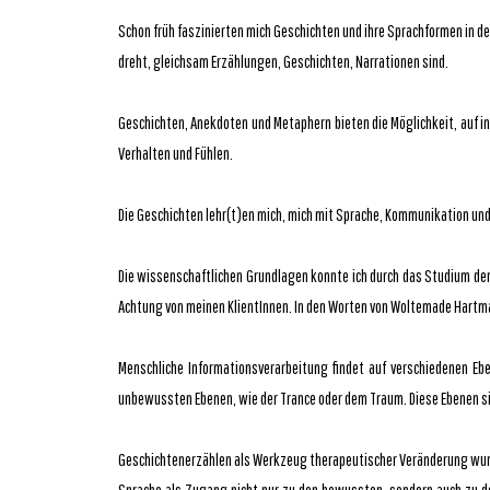
Schon früh faszinierten mich Geschichten und ihre Sprachformen in 
dreht, gleichsam Erzählungen, Geschichten, Narrationen sind.
Geschichten, Anekdoten und Metaphern bieten die Möglichkeit, auf i
Verhalten und Fühlen.
Die Geschichten lehr(t)en mich, mich mit Sprache, Kommunikation u
Die wissenschaftlichen Grundlagen konnte ich durch das Studium de
Achtung von meinen KlientInnen. In den Worten von Woltemade Hartman
Menschliche Informationsverarbeitung findet auf verschiedenen E
unbewussten Ebenen, wie der Trance oder dem Traum. Diese Ebenen si
Geschichtenerzählen als Werkzeug therapeutischer Veränderung wurde