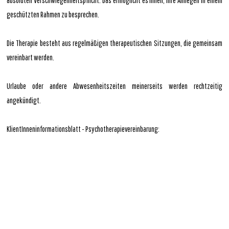
absoluten Verschwiegenheitspflicht. Das ermöglicht es Ihnen, Ihre Anliegen in einem
geschützten Rahmen zu besprechen.
Die Therapie besteht aus regelmäßigen therapeutischen Sitzungen, die gemeinsam
vereinbart werden.
Urlaube oder andere Abwesenheitszeiten meinerseits werden rechtzeitig
angekündigt.
KlientInneninformationsblatt - Psychotherapievereinbarung: